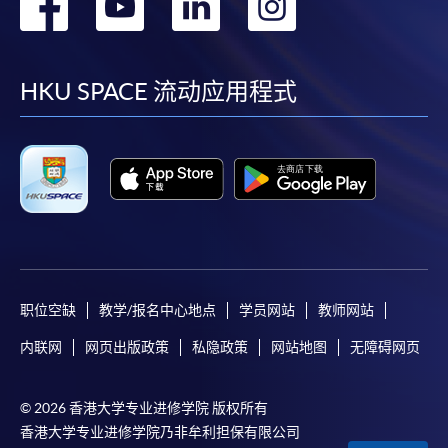
转
转
转
转
到
到
到
到
facebook
youtube
linkedin
instag
HKU SPACE 流动应用程式
职位空缺
教学/报名中心地点
学员网站
教师网站
内联网
网页出版政策
私隐政策
网站地图
无障碍网页
© 2026 香港大学专业进修学院 版权所有
香港大学专业进修学院乃非牟利担保有限公司