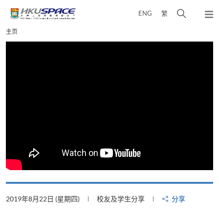
Skip
打
ENG
繁
to
弹
main
开
出
Main
主页
content
搜
主
content
菜
寻
start
单
介
面
2019年8月22日 (星期四)
校友及学生分享
分享
2