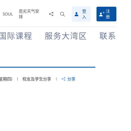
恶劣天气安
登
注
分
打
SOUL
排
册
入
享
开
至
搜
寻
国际课程
服务大湾区
联系
介
面
(星期四)
校友及学生分享
分享