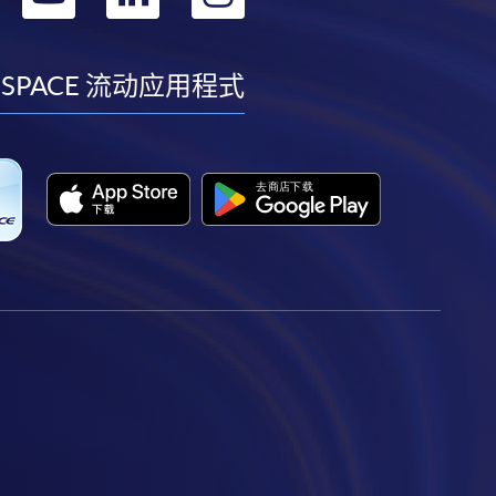
到
到
到
到
facebook
youtube
linkedin
instagram
 SPACE 流动应用程式