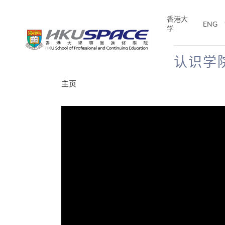
Skip
to
香港大
ENG
main
学
content
认识学
Main
主页
content
start
分享