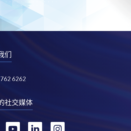
我们
3762 6262
的社交媒体
转
转
转
转