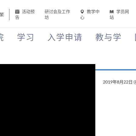
活动预
研讨会及工作
教学中
学员网
繁
告
坊
心
站
院
学习
入学申请
教与学
2019年8月22日 