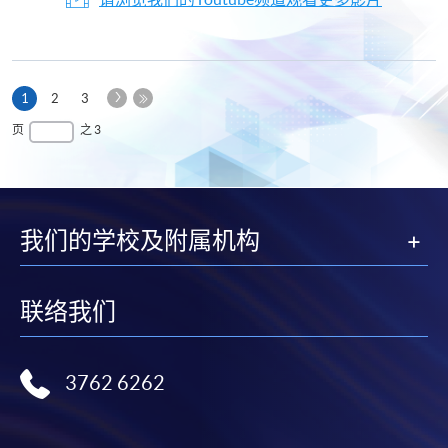
下
本
1
2
3
一
页
最
页
之 3
页
后
一
页
我们的学校及附属机构
联络我们
3762 6262