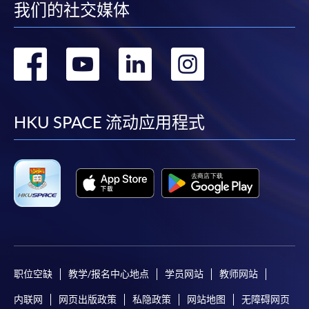
我们的社交媒体
转
转
转
转
到
到
到
到
facebook
youtube
linkedin
instag
HKU SPACE 流动应用程式
职位空缺
教学/报名中心地点
学员网站
教师网站
内联网
网页出版政策
私隐政策
网站地图
无障碍网页