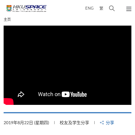
Skip
打
ENG
繁
to
弹
main
开
出
Main
主页
content
搜
主
content
菜
寻
start
单
介
面
2019年8月22日 (星期四)
校友及学生分享
分享
2