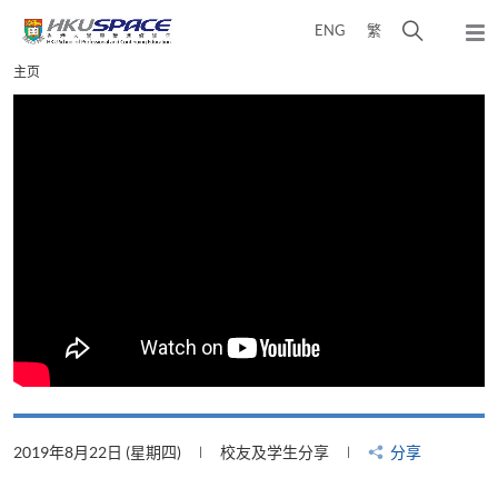
Skip
打
ENG
繁
to
弹
main
开
出
Main
主页
content
搜
主
content
菜
寻
start
单
介
面
2019年8月22日 (星期四)
校友及学生分享
分享
2