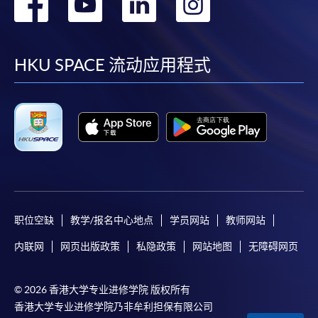
转
转
转
转
到
到
到
到
facebook
youtube
linkedin
instag
HKU SPACE 流动应用程式
职位空缺
教学/报名中心地点
学员网站
教师网站
内联网
网页出版政策
私隐政策
网站地图
无障碍网页
© 2026 香港大学专业进修学院 版权所有
香港大学专业进修学院乃非牟利担保有限公司