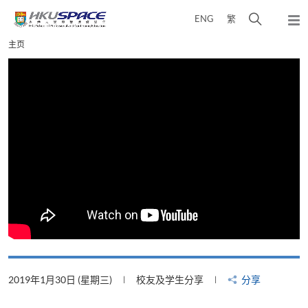
Skip
打
ENG
繁
to
弹
main
开
出
Main
主页
content
搜
主
content
菜
寻
start
单
介
面
2019年1月30日 (星期三)
校友及学生分享
分享