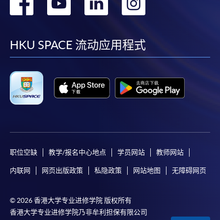
转
转
转
转
到
到
到
到
facebook
youtube
linkedin
instag
HKU SPACE 流动应用程式
职位空缺
教学/报名中心地点
学员网站
教师网站
内联网
网页出版政策
私隐政策
网站地图
无障碍网页
© 2026 香港大学专业进修学院 版权所有
香港大学专业进修学院乃非牟利担保有限公司