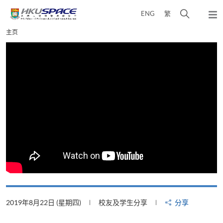
Skip
打
ENG
繁
to
弹
main
开
出
Main
主页
content
搜
主
content
菜
寻
start
单
介
面
2019年8月22日 (星期四)
校友及学生分享
分享
2