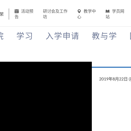
活动预
研讨会及工作
教学中
学员网
繁
告
坊
心
站
院
学习
入学申请
教与学
2019年8月22日 