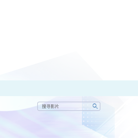
搜
寻
搜
影
寻
片