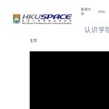
Skip
to
香港大
ENG
main
学
content
认识学
Main
主页
content
start
分享