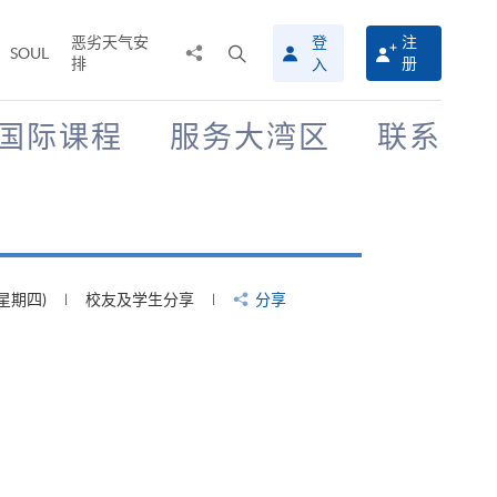
恶劣天气安
登
注
分
打
SOUL
排
册
入
享
开
至
搜
寻
国际课程
服务大湾区
联系
介
面
(星期四)
校友及学生分享
分享