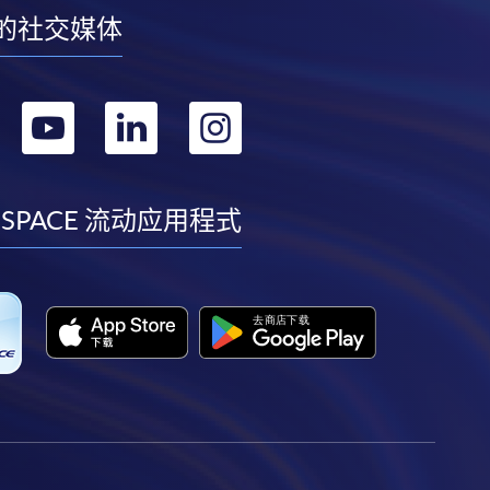
的社交媒体
转
转
转
转
到
到
到
到
facebook
youtube
linkedin
instagram
 SPACE 流动应用程式