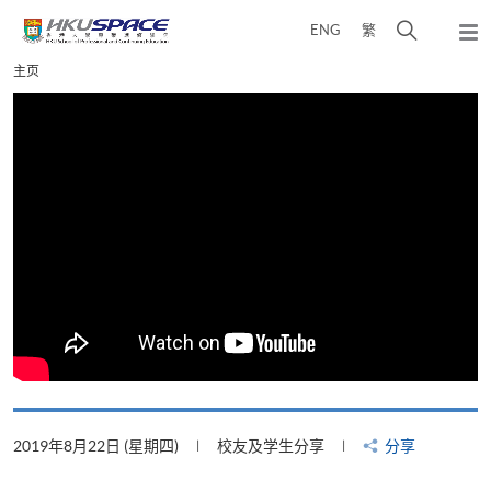
Skip
打
ENG
繁
to
弹
main
开
出
Main
主页
content
搜
主
content
菜
寻
start
单
介
面
2019年8月22日 (星期四)
校友及学生分享
分享
2