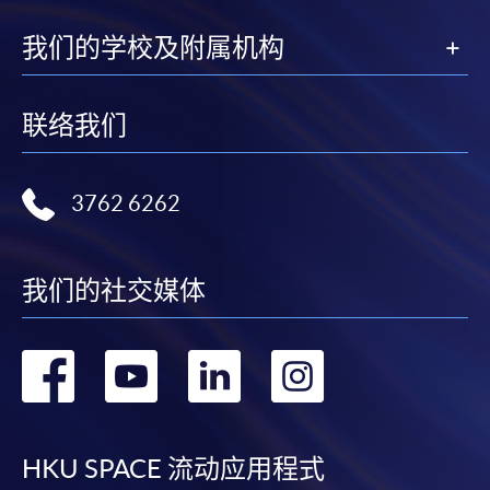
我们的学校及附属机构
联络我们
3762 6262
我们的社交媒体
转
转
转
转
到
到
到
到
facebook
youtube
linkedin
instag
HKU SPACE 流动应用程式