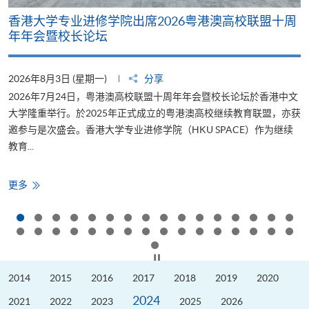
香港大学专业进修学院出席2026粤港澳高校联盟十周
年年会暨校长论坛
2026年8月3日 (星期一)
分享
2
2026年7月24日，粤港澳高校联盟十周年年会暨校长论坛於香港中文
大学隆重举行。於2025年正式成立的粤港澳高校继续教育联盟，亦获
邀参与是次盛会。香港大学专业进修学院（HKU SPACE）作为继续
教育...
少
香
更多
港
大
学
专
业
进
修
按下以暂停幻灯片
学
院
2014
2015
2016
2017
2018
2019
2020
出
席
2024
2026
2021
2022
2023
2025
2026