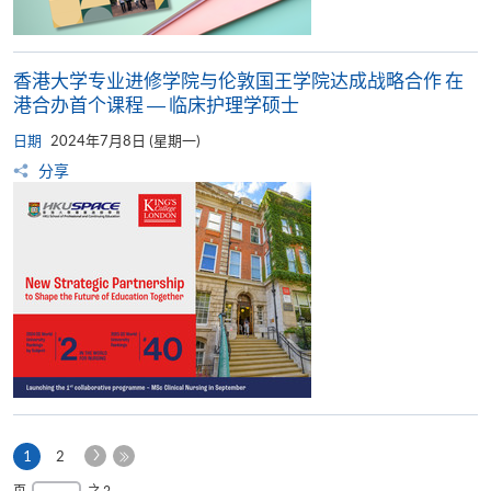
香港大学专业进修学院与伦敦国王学院达成战略合作 在
港合办首个课程 ― 临床护理学硕士
日期
2024年7月8日 (星期一)
分享
下
本
1
2
一
页
最
页
之 2