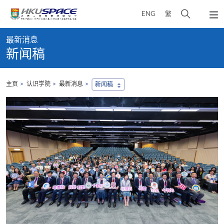
Skip
打
ENG
繁
to
弹
main
开
出
Main
content
搜
主
最新消息
content
菜
寻
新闻稿
start
单
介
面
主页
认识学院
最新消息
新闻稿
，
会
地