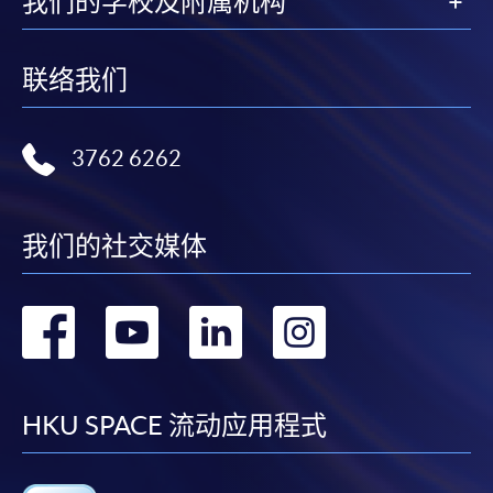
我们的学校及附属机构
联络我们
3762 6262
我们的社交媒体
转
转
转
转
到
到
到
到
facebook
youtube
linkedin
instag
HKU SPACE 流动应用程式