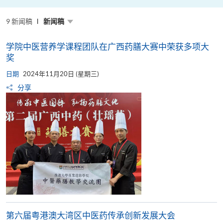
粤
港
澳
9 新闻稿
高
新闻稿
校
联
盟
学院中医营养学课程团队在广西药膳大赛中荣获多项大
十
周
奖
年
年
日期
2024年11月20日 (星期三)
会
暨
分享
校
长
论
坛
第六届粤港澳大湾区中医药传承创新发展大会