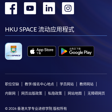
转
转
转
转
到
到
到
到
facebook
youtube
linkedin
instag
HKU SPACE 流动应用程式
职位空缺
教学/报名中心地点
学员网站
教师网站
内联网
网页出版政策
私隐政策
网站地图
无障碍网页
© 2026 香港大学专业进修学院 版权所有