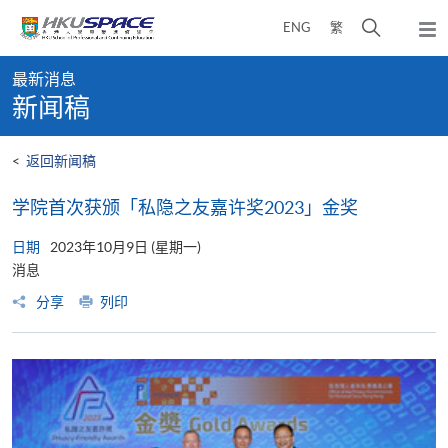
Skip
打
ENG
繁
to
弹
main
开
出
Main
content
搜
主
最新消息
content
菜
寻
新闻稿
start
单
介
面
<
返回新闻稿
学院首次获颁「私隐之友嘉许奖2023」金奖
日期
2023年10月9日 (星期一)
消息
分享
列印