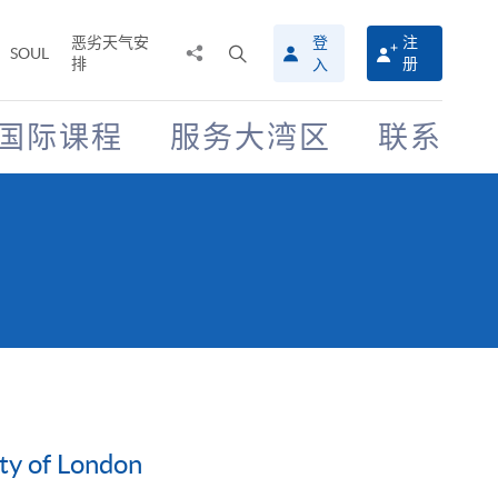
恶劣天气安
登
注
分
打
SOUL
排
册
入
享
开
至
搜
寻
国际课程
服务大湾区
联系
介
面
ty of London