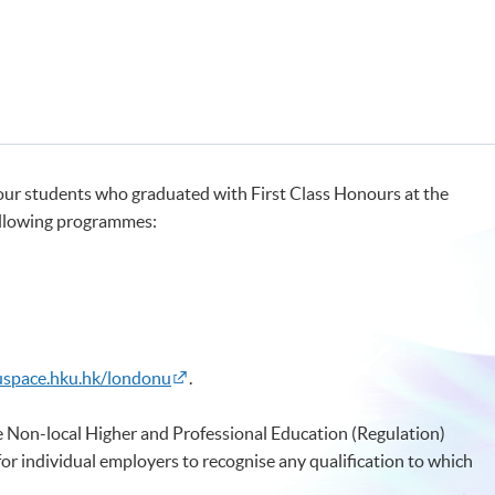
our students who graduated with First Class Honours at the
following programmes:
uspace.hku.hk/londonu
.
 Non-local Higher and Professional Education (Regulation)
 for individual employers to recognise any qualification to which