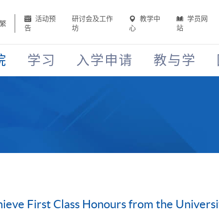
活动预
研讨会及工作
教学中
学员网
繁
告
坊
心
站
院
学习
入学申请
教与学
eve First Class Honours from the Universi