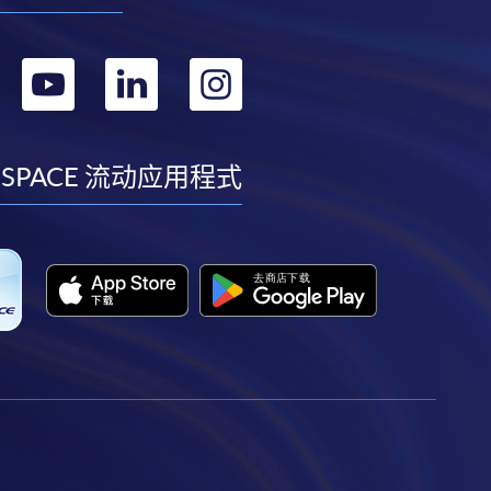
转
转
转
转
到
到
到
到
facebook
youtube
linkedin
instagram
 SPACE 流动应用程式