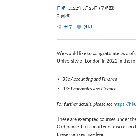
日期
2022年8月25日 (星期四)
新闻稿
分享
列印
We would like to congratulate two of 
University of London in 2022 in the 
BSc Accounting and Finance
BSc Economics and Finance
For further details, please see
https://hk
These are exempted courses under the
Ordinance. It is a matter of discretion
these courses may lead