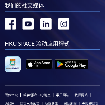
我们的社交媒体
转
转
转
转
到
到
到
到
facebook
youtube
linkedin
instag
HKU SPACE 流动应用程式
职位空缺
教学/报名中心地点
学员网站
教师网站
内联网
网页出版政策
私隐政策
网站地图
无障碍网页