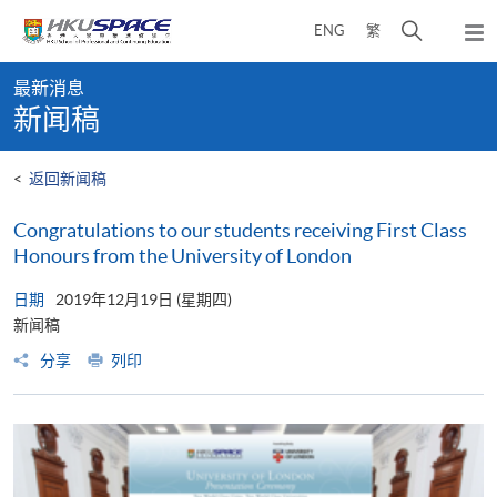
Skip
打
ENG
繁
to
弹
main
开
出
Main
content
搜
主
最新消息
content
菜
寻
新闻稿
start
单
介
面
<
返回新闻稿
Congratulations to our students receiving First Class
Honours from the University of London
日期
2019年12月19日 (星期四)
新闻稿
分享
列印