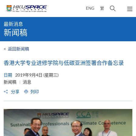
Skip
打
ENG
繁
to
弹
main
开
出
Main
content
搜
主
最新消息
content
菜
寻
新闻稿
start
单
介
面
<
返回新闻稿
香港大学专业进修学院与低碳亚洲签署合作备忘录
日期
2019年9月4日 (星期三)
新闻稿
消息
分享
列印