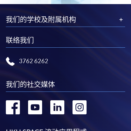
我们的学校及附属机构
联络我们
3762 6262
我们的社交媒体
转
转
转
转
到
到
到
到