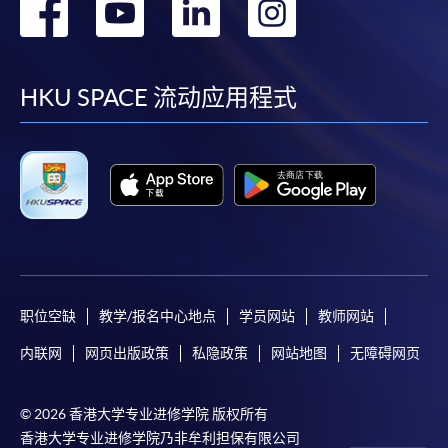
转
转
转
转
到
到
到
到
facebook
youtube
linkedin
instag
HKU SPACE 流动应用程式
职位空缺
教学/报名中心地点
学员网站
教师网站
内联网
网页出版政策
私隐政策
网站地图
无障碍网页
© 2026 香港大学专业进修学院 版权所有
香港大学专业进修学院乃非牟利担保有限公司