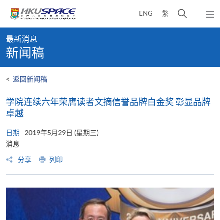
Skip
打
ENG
繁
to
弹
main
开
出
Main
content
搜
主
最新消息
content
菜
寻
新闻稿
start
单
介
面
<
返回新闻稿
学院连续六年荣膺读者文摘信誉品牌白金奖 彰显品牌
卓越
日期
2019年5月29日 (星期三)
消息
分享
列印