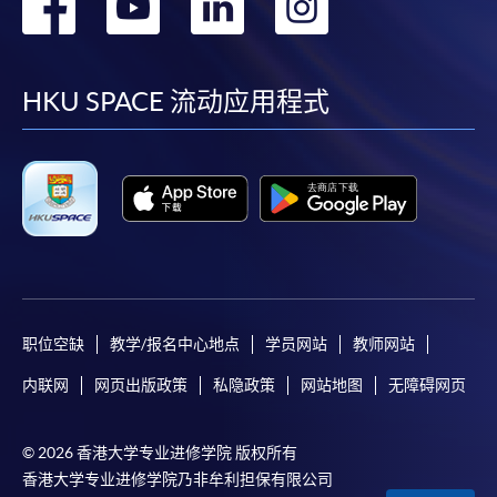
转
转
转
转
到
到
到
到
facebook
youtube
linkedin
instag
HKU SPACE 流动应用程式
职位空缺
教学/报名中心地点
学员网站
教师网站
内联网
网页出版政策
私隐政策
网站地图
无障碍网页
© 2026 香港大学专业进修学院 版权所有
香港大学专业进修学院乃非牟利担保有限公司