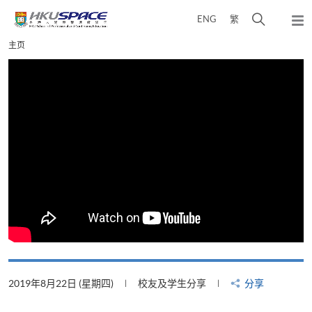
Skip
打
ENG
繁
to
弹
main
开
出
Main
主页
content
搜
主
content
菜
寻
start
单
介
面
2019年8月22日 (星期四)
校友及学生分享
分享
2