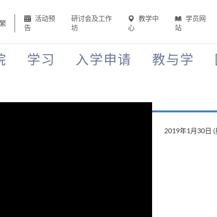
活动预
研讨会及工作
教学中
学员网
繁
告
坊
心
站
院
学习
入学申请
教与学
2019年1月30日 