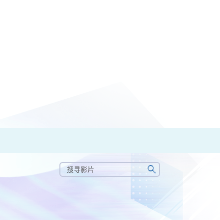
搜
寻
搜
影
寻
片