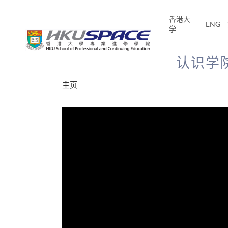
Skip
to
香港大
ENG
main
学
content
认识学
Main
主页
content
start
分享