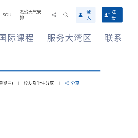
恶劣天气安
登
注
分
打
SOUL
排
册
入
享
开
至
搜
寻
国际课程
服务大湾区
联系
介
面
(星期三)
校友及学生分享
分享