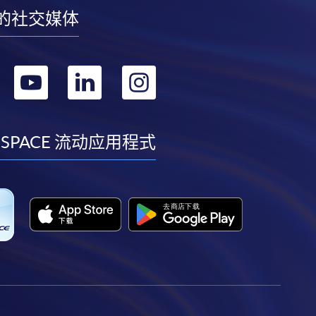
的社交媒体
转
转
转
转
到
到
到
到
facebook
youtube
linkedin
instagram
 SPACE 流动应用程式