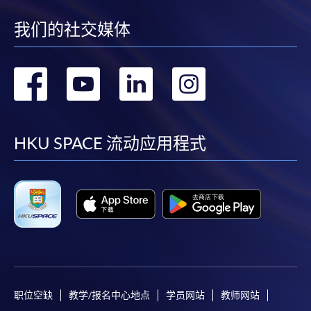
我们的社交媒体
转
转
转
转
到
到
到
到
facebook
youtube
linkedin
instag
HKU SPACE 流动应用程式
职位空缺
教学/报名中心地点
学员网站
教师网站