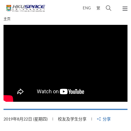
Skip
打
ENG
繁
to
弹
main
开
出
Main
主页
content
搜
主
content
菜
寻
start
单
介
面
2019年8月22日 (星期四)
校友及学生分享
分享
2