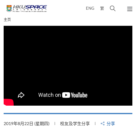
Skip
打
ENG
繁
to
弹
main
开
出
Main
主页
content
搜
主
content
菜
寻
start
单
介
面
2019年8月22日 (星期四)
校友及学生分享
分享
2