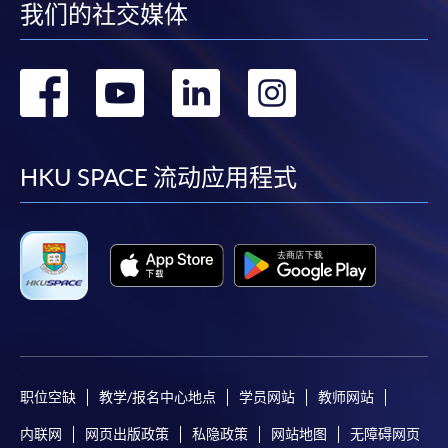
我们的社交媒体
转
转
转
转
到
到
到
到
facebook
youtube
linkedin
instag
HKU SPACE 流动应用程式
职位空缺
教学/报名中心地点
学员网站
教师网站
内联网
网页出版政策
私隐政策
网站地图
无障碍网页