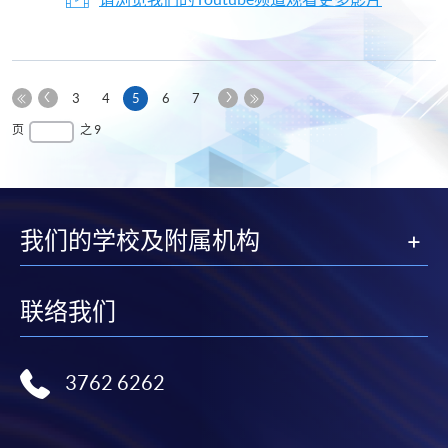
上
下
本
3
4
5
6
7
一
一
第
页
最
页
之 9
页
页
一
后
页
一
页
我们的学校及附属机构
联络我们
3762 6262