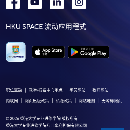
转
转
转
转
到
到
到
到
facebook
youtube
linkedin
instag
HKU SPACE 流动应用程式
职位空缺
教学/报名中心地点
学员网站
教师网站
内联网
网页出版政策
私隐政策
网站地图
无障碍网页
© 2026 香港大学专业进修学院 版权所有
香港大学专业进修学院乃非牟利担保有限公司