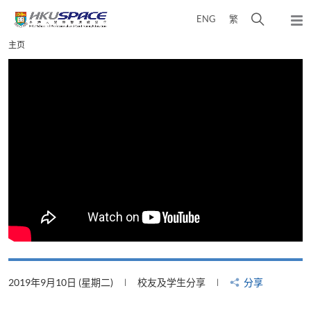
Skip
打
ENG
繁
to
弹
main
开
出
Main
主页
content
搜
主
content
菜
寻
start
单
介
面
2019年9月10日 (星期二)
校友及学生分享
分享
2