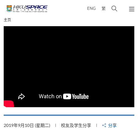
Skip
打
ENG
繁
to
弹
main
开
出
Main
主页
content
搜
主
content
菜
寻
start
单
介
面
2019年9月10日 (星期二)
校友及学生分享
分享
2