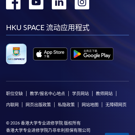
转
转
转
转
到
到
到
到
facebook
youtube
linkedin
instag
HKU SPACE 流动应用程式
职位空缺
教学/报名中心地点
学员网站
教师网站
内联网
网页出版政策
私隐政策
网站地图
无障碍网页
© 2026 香港大学专业进修学院 版权所有
香港大学专业进修学院乃非牟利担保有限公司