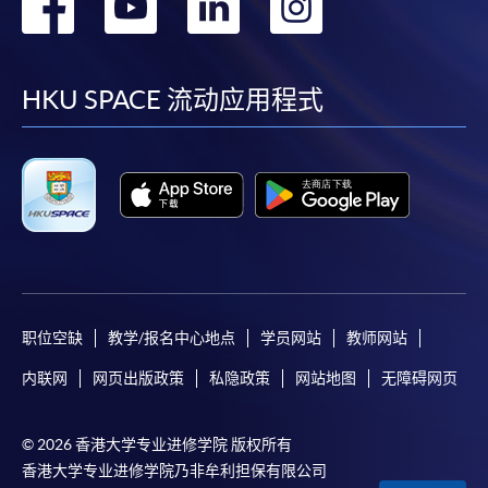
转
转
转
转
到
到
到
到
facebook
youtube
linkedin
instag
HKU SPACE 流动应用程式
职位空缺
教学/报名中心地点
学员网站
教师网站
内联网
网页出版政策
私隐政策
网站地图
无障碍网页
© 2026 香港大学专业进修学院 版权所有
香港大学专业进修学院乃非牟利担保有限公司