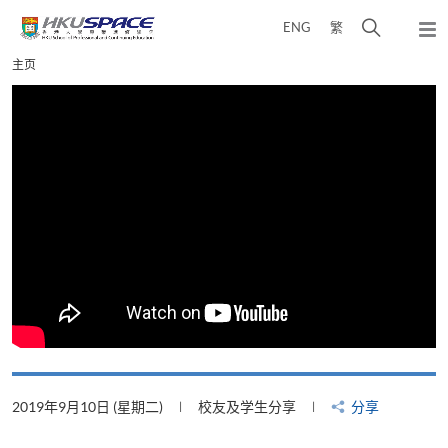
Skip
打
ENG
繁
to
弹
main
开
出
Main
主页
content
搜
主
content
菜
寻
start
单
介
面
2019年9月10日 (星期二)
校友及学生分享
分享
2