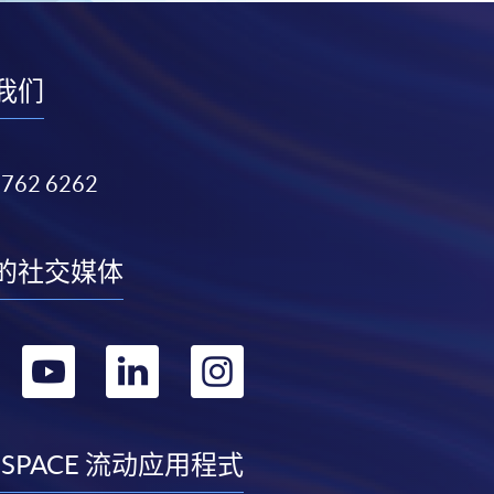
我们
3762 6262
的社交媒体
转
转
转
转
到
到
到
到
facebook
youtube
linkedin
instagram
 SPACE 流动应用程式