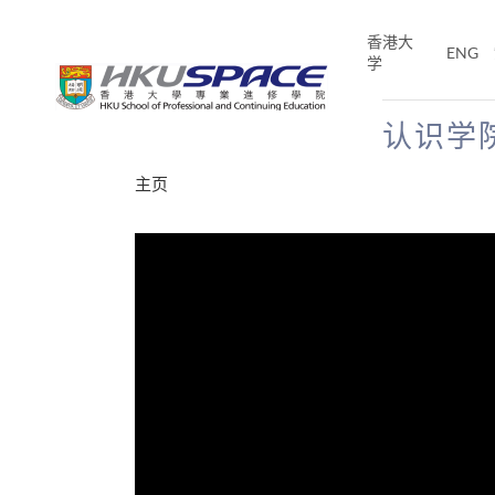
Skip
to
香港大
ENG
main
学
content
认识学
Main
主页
content
start
分享