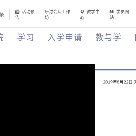
活动预
研讨会及工作
教学中
学员网
繁
告
坊
心
站
院
学习
入学申请
教与学
2019年8月22日 