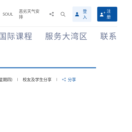
恶劣天气安
登
注
分
打
SOUL
排
册
入
享
开
至
搜
寻
国际课程
服务大湾区
联系
介
面
(星期四)
校友及学生分享
分享