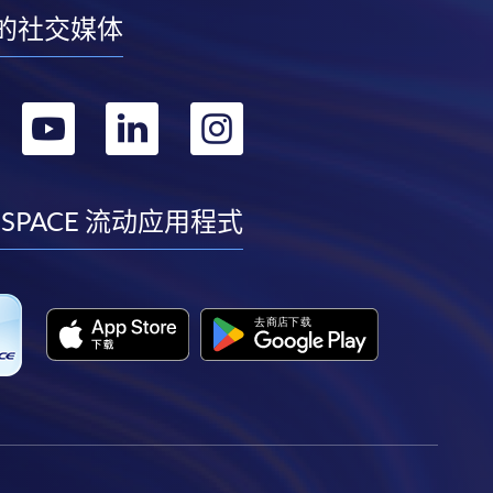
的社交媒体
转
转
转
转
到
到
到
到
facebook
youtube
linkedin
instagram
 SPACE 流动应用程式