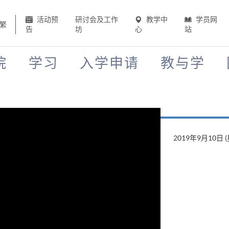
活动预
研讨会及工作
教学中
学员网
繁
告
坊
心
站
院
学习
入学申请
教与学
2019年9月10日 