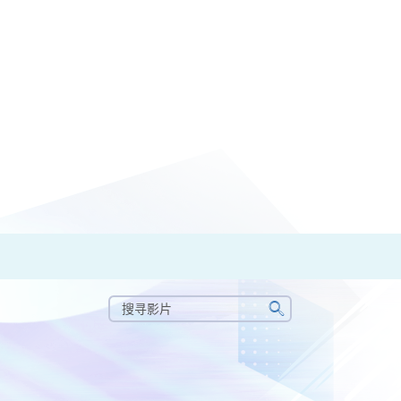
搜
寻
搜
影
寻
片