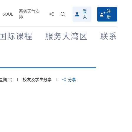
恶劣天气安
登
注
分
打
SOUL
排
册
入
享
开
至
搜
寻
国际课程
服务大湾区
联系
介
面
(星期二)
校友及学生分享
分享