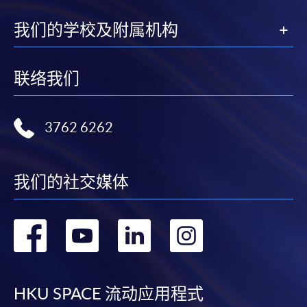
我们的学校及附属机构
联络我们
3762 6262
我们的社交媒体
转
转
转
转
到
到
到
到
facebook
youtube
linkedin
instag
HKU SPACE 流动应用程式