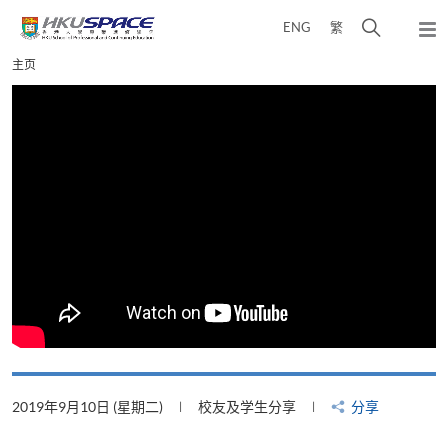
Skip
打
ENG
繁
to
弹
main
开
出
Main
主页
content
搜
主
content
菜
寻
start
单
介
面
2019年9月10日 (星期二)
校友及学生分享
分享
2