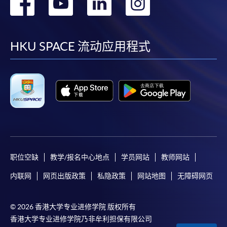
转
转
转
转
到
到
到
到
facebook
youtube
linkedin
instag
HKU SPACE 流动应用程式
职位空缺
教学/报名中心地点
学员网站
教师网站
内联网
网页出版政策
私隐政策
网站地图
无障碍网页
© 2026 香港大学专业进修学院 版权所有
香港大学专业进修学院乃非牟利担保有限公司