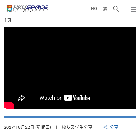
Skip
打
ENG
繁
to
弹
main
开
出
Main
主页
content
搜
主
content
菜
寻
start
单
介
面
2019年8月22日 (星期四)
校友及学生分享
分享
2