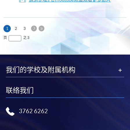
下
本
1
2
3
一
页
最
页
之 3
页
后
一
页
我们的学校及附属机构
联络我们
3762 6262