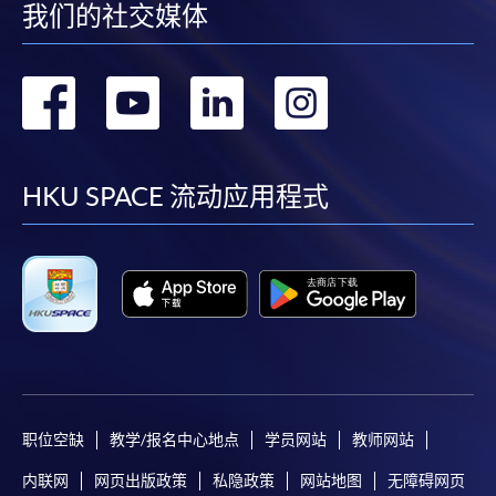
我们的社交媒体
转
转
转
转
到
到
到
到
facebook
youtube
linkedin
instag
HKU SPACE 流动应用程式
职位空缺
教学/报名中心地点
学员网站
教师网站
内联网
网页出版政策
私隐政策
网站地图
无障碍网页