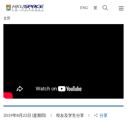
Skip
打
ENG
繁
to
弹
main
开
出
Main
主页
content
搜
主
content
菜
寻
start
单
介
面
2019年8月22日 (星期四)
校友及学生分享
分享
2