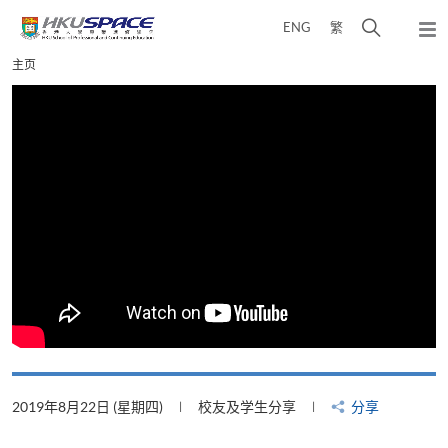
Skip
打
ENG
繁
to
弹
main
开
出
Main
主页
content
搜
主
content
菜
寻
start
单
介
面
2019年8月22日 (星期四)
校友及学生分享
分享
2