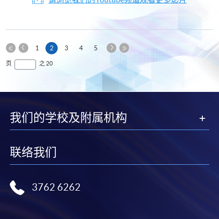
上
下
本
1
2
3
4
5
一
一
第
页
最
页
之 20
页
页
一
后
页
一
页
我们的学校及附属机构
联络我们
3762 6262