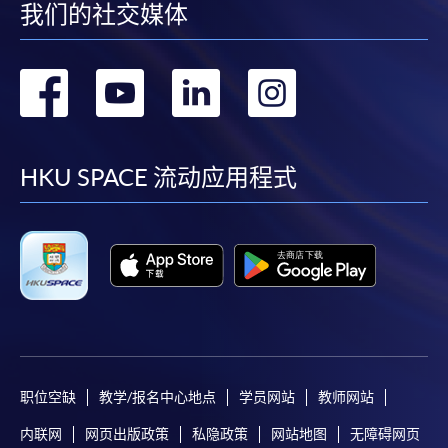
我们的社交媒体
转
转
转
转
到
到
到
到
facebook
youtube
linkedin
instag
HKU SPACE 流动应用程式
职位空缺
教学/报名中心地点
学员网站
教师网站
内联网
网页出版政策
私隐政策
网站地图
无障碍网页