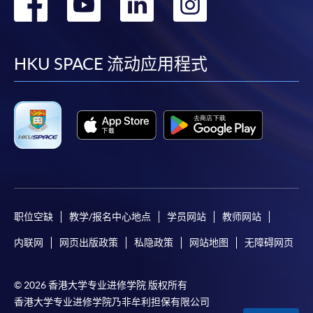
转
转
转
转
到
到
到
到
facebook
youtube
linkedin
instag
HKU SPACE 流动应用程式
职位空缺
教学/报名中心地点
学员网站
教师网站
内联网
网页出版政策
私隐政策
网站地图
无障碍网页
© 2026 香港大学专业进修学院 版权所有
香港大学专业进修学院乃非牟利担保有限公司