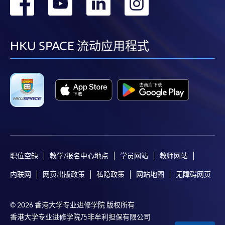
转
转
转
转
到
到
到
到
facebook
youtube
linkedin
instag
HKU SPACE 流动应用程式
职位空缺
教学/报名中心地点
学员网站
教师网站
内联网
网页出版政策
私隐政策
网站地图
无障碍网页
© 2026 香港大学专业进修学院 版权所有
香港大学专业进修学院乃非牟利担保有限公司