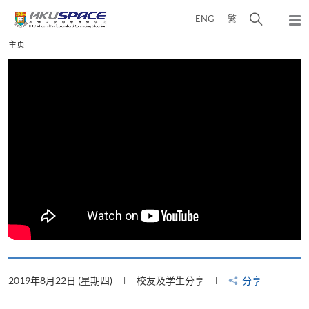
Skip
打
ENG
繁
to
弹
main
开
出
Main
主页
content
搜
主
content
菜
寻
start
单
介
面
2019年8月22日 (星期四)
校友及学生分享
分享
2