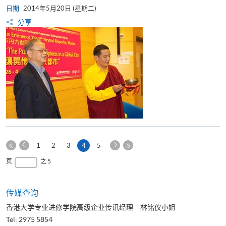
日期
2014年5月20日 (星期二)
分享
上
下
本
1
2
3
4
5
一
一
第
页
最
页
之 5
页
页
一
后
页
一
页
传媒查询
香港大学专业进修学院高级企业传讯经理 林铭仪小姐
Tel: 2975 5854