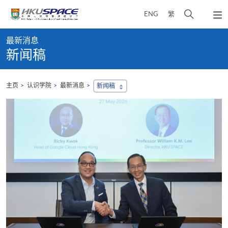
Skip
打
ENG
繁
to
弹
main
开
出
Main
content
搜
主
最新消息
content
菜
寻
新闻稿
start
单
介
面
主页
认识学院
最新消息
新闻稿
2
学