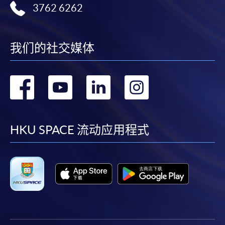
3762 6262
我们的社交媒体
转
转
转
转
到
到
到
到
facebook
youtube
linkedin
instag
HKU SPACE 流动应用程式