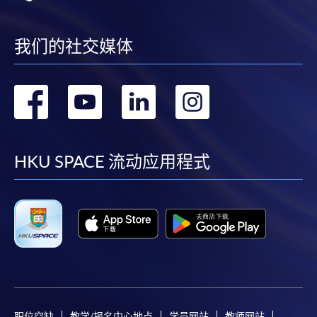
我们的社交媒体
转
转
转
转
到
到
到
到
facebook
youtube
linkedin
instag
HKU SPACE 流动应用程式
职位空缺
教学/报名中心地点
学员网站
教师网站