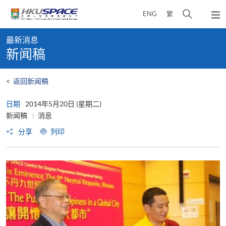
Skip
打
ENG
繁
to
弹
main
开
出
Main
content
搜
主
最新消息
content
菜
寻
新闻稿
start
单
介
面
<
返回新闻稿
日期
2014年5月20日 (星期二)
新闻稿
消息
分享
列印