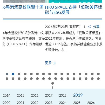
周
HKU SPACE 支持「低碳关怀标签计划2026」 推动低
碳与ESG发展
2026年7月23日 (星期四)
分享
文
学院自2019年起成为「低碳关怀标签」计划的支持伙伴。该计划於
获
2011年推出，是香港历史最悠久、亦具公信力的认证之一；至今已颁
续
发逾500个标签，表扬并赋能企业及机构，涵盖各行各业，致力於减
少碳排放。&...
HKU
更多
SPACE
支
持
「低
碳
关
怀
按下以暂停幻灯片
标
签
2019
2014
计
2015
2016
2017
2018
划
2026」
2020
2021
2022
2023
2024
2025
2026