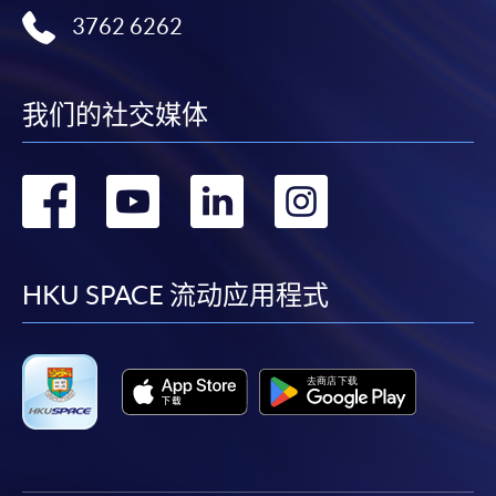
3762 6262
我们的社交媒体
转
转
转
转
到
到
到
到
facebook
youtube
linkedin
instag
HKU SPACE 流动应用程式