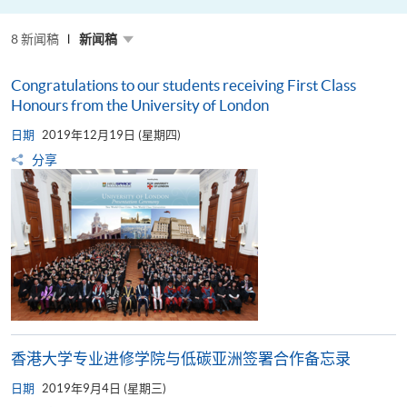
推
动
低
8 新闻稿
碳
新闻稿
与
ESG
发
Congratulations to our students receiving First Class
展
Honours from the University of London
日期
2019年12月19日 (星期四)
分享
香港大学专业进修学院与低碳亚洲签署合作备忘录
日期
2019年9月4日 (星期三)