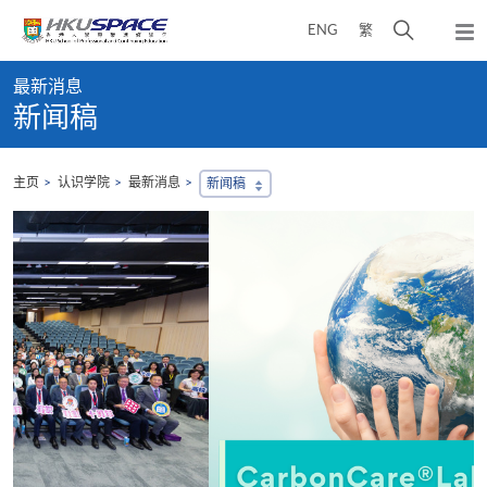
Skip
打
ENG
繁
to
弹
main
开
出
Main
content
搜
主
最新消息
content
菜
寻
新闻稿
start
单
介
面
主页
认识学院
最新消息
新闻稿
2
香
育