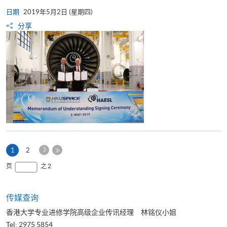
日期
2019年5月2日 (星期四)
分享
下
本
1
2
一
页
最
页
之 2
页
后
一
页
传媒查询
香港大学专业进修学院高级企业传讯经理 林铭仪小姐
Tel: 2975 5854