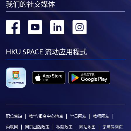
我们的社交媒体
转
转
转
转
到
到
到
到
facebook
youtube
linkedin
instag
HKU SPACE 流动应用程式
职位空缺
教学/报名中心地点
学员网站
教师网站
内联网
网页出版政策
私隐政策
网站地图
无障碍网页