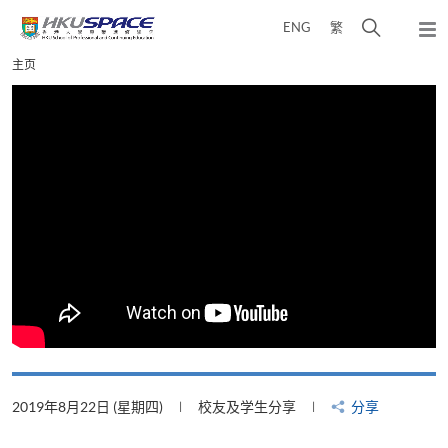
Skip
打
ENG
繁
to
弹
main
开
出
Main
主页
content
搜
主
content
菜
寻
start
单
介
面
2019年8月22日 (星期四)
校友及学生分享
分享
2