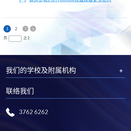
下
本
1
2
一
页
最
页
之 2
页
后
一
页
我们的学校及附属机构
联络我们
3762 6262