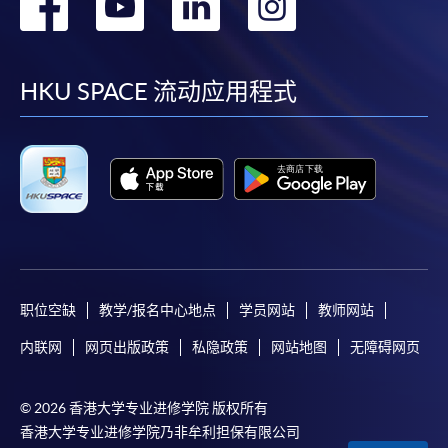
转
转
转
转
到
到
到
到
facebook
youtube
linkedin
instag
HKU SPACE 流动应用程式
职位空缺
教学/报名中心地点
学员网站
教师网站
内联网
网页出版政策
私隐政策
网站地图
无障碍网页
© 2026 香港大学专业进修学院 版权所有
香港大学专业进修学院乃非牟利担保有限公司