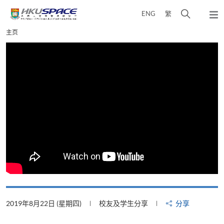
Skip
打
ENG
繁
to
弹
main
开
出
Main
主页
content
搜
主
content
菜
寻
start
单
介
面
2019年8月22日 (星期四)
校友及学生分享
分享
2