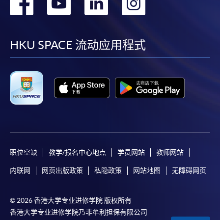
转
转
转
转
到
到
到
到
facebook
youtube
linkedin
instag
HKU SPACE 流动应用程式
职位空缺
教学/报名中心地点
学员网站
教师网站
内联网
网页出版政策
私隐政策
网站地图
无障碍网页
© 2026 香港大学专业进修学院 版权所有
香港大学专业进修学院乃非牟利担保有限公司