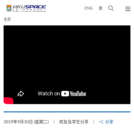
Skip
打
ENG
繁
to
弹
main
开
出
Main
主页
content
搜
主
content
菜
寻
start
单
介
面
2019年9月10日 (星期二)
校友及学生分享
分享
2