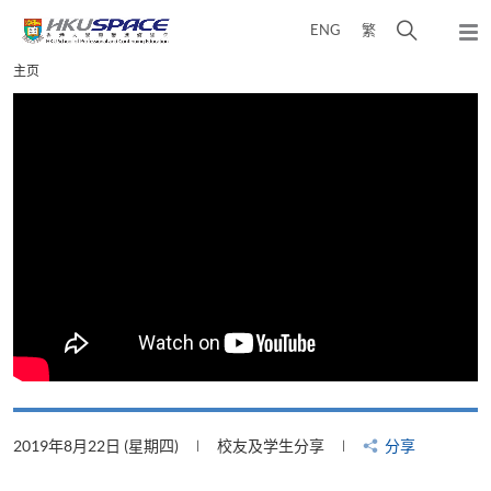
Skip
打
ENG
繁
to
弹
main
开
出
Main
主页
content
搜
主
content
菜
寻
start
单
介
面
2019年8月22日 (星期四)
校友及学生分享
分享
2