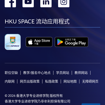
转
转
转
转
到
到
到
到
facebook
youtube
linkedin
instag
HKU SPACE 流动应用程式
职位空缺
教学/报名中心地点
学员网站
教师网站
内联网
网页出版政策
私隐政策
网站地图
无障碍网页
© 2026 香港大学专业进修学院 版权所有
香港大学专业进修学院乃非牟利担保有限公司