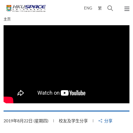
Skip
打
ENG
繁
to
弹
main
开
出
Main
主页
content
搜
主
content
菜
寻
start
单
介
面
2019年8月22日 (星期四)
校友及学生分享
分享
2