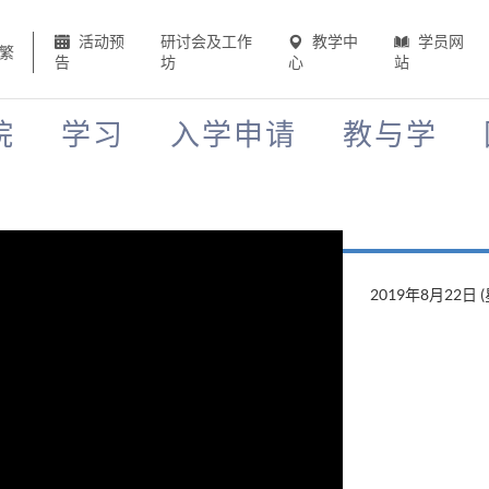
活动预
研讨会及工作
教学中
学员网
繁
告
坊
心
站
院
学习
入学申请
教与学
2019年8月22日 