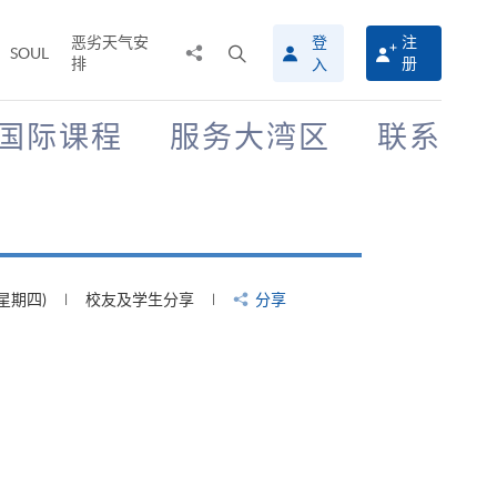
恶劣天气安
登
注
分
打
SOUL
排
册
入
享
开
至
搜
寻
国际课程
服务大湾区
联系
介
面
(星期四)
校友及学生分享
分享