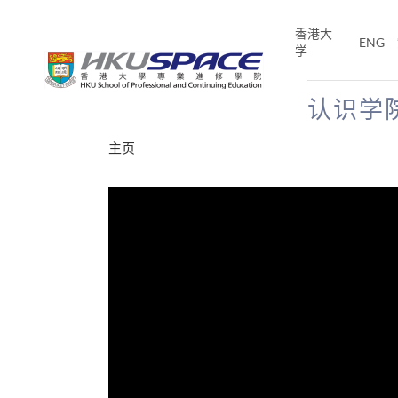
Skip
to
香港大
ENG
main
学
content
认识学
Main
主页
content
start
分享