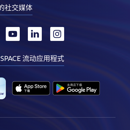
的社交媒体
转
转
转
转
到
到
到
到
facebook
youtube
linkedin
instagram
 SPACE 流动应用程式