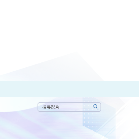
搜
寻
搜
影
寻
片