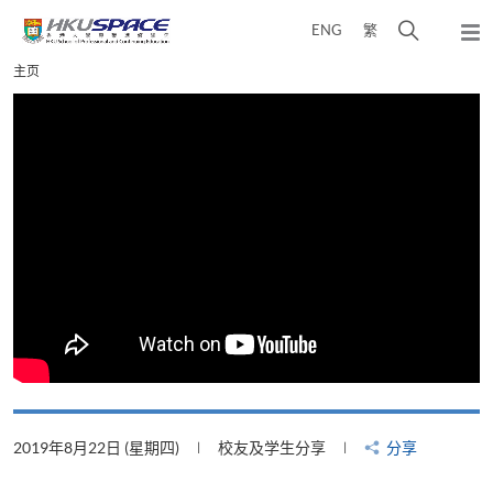
Skip
打
ENG
繁
to
弹
main
开
出
Main
主页
content
搜
主
content
菜
寻
start
单
介
面
2019年8月22日 (星期四)
校友及学生分享
分享
2