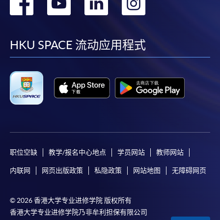
转
转
转
转
到
到
到
到
facebook
youtube
linkedin
instag
HKU SPACE 流动应用程式
职位空缺
教学/报名中心地点
学员网站
教师网站
内联网
网页出版政策
私隐政策
网站地图
无障碍网页
© 2026 香港大学专业进修学院 版权所有
香港大学专业进修学院乃非牟利担保有限公司