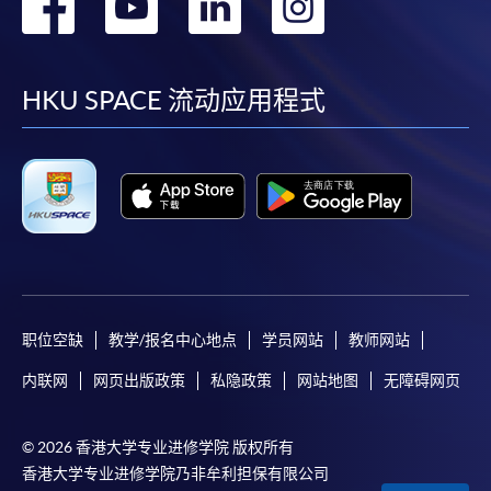
转
转
转
转
到
到
到
到
facebook
youtube
linkedin
instag
HKU SPACE 流动应用程式
职位空缺
教学/报名中心地点
学员网站
教师网站
内联网
网页出版政策
私隐政策
网站地图
无障碍网页
© 2026 香港大学专业进修学院 版权所有
香港大学专业进修学院乃非牟利担保有限公司