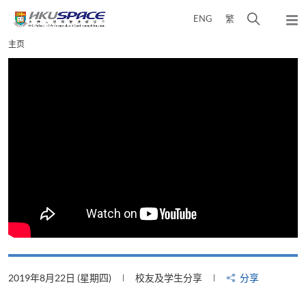
Skip
打
ENG
繁
to
弹
main
开
出
Main
主页
content
搜
主
content
菜
寻
start
单
介
面
2019年8月22日 (星期四)
校友及学生分享
分享
2