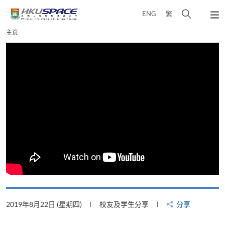
Skip
打
ENG
繁
to
弹
main
开
出
Main
主页
content
搜
主
content
菜
寻
start
单
介
面
2019年8月22日 (星期四)
校友及学生分享
分享
2