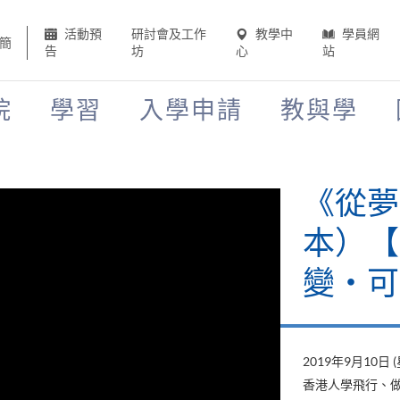
活動預
研討會及工作
教學中
學員網
簡
告
坊
心
站
院
學習
入學申請
教與學
《從夢
本）【H
變‧可
2019年9月10日 
香港人學飛行、做