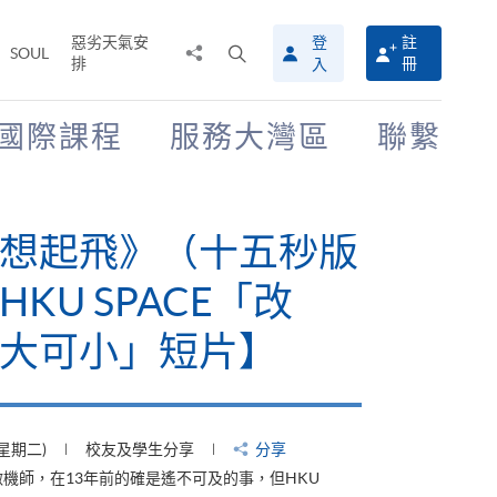
惡劣天氣安
登
註
分
打
SOUL
排
冊
入
享
開
至
搜
尋
國際課程
服務大灣區
聯繫
介
面
想起飛》（十五秒版
KU SPACE「改
大可小」短片】
(星期二)
校友及學生分享
分享
機師，在13年前的確是遙不可及的事，但HKU