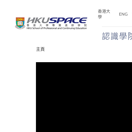
Skip
to
香港大
ENG
main
學
content
認識學
Main
主頁
content
start