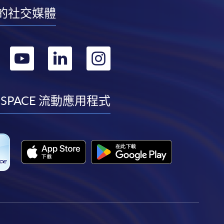
的社交媒體
轉
轉
轉
轉
到
到
到
到
facebook
youtube
linkedin
instagram
 SPACE 流動應用程式