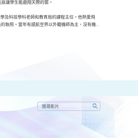
了這扇讓學生能遨翔天際的窗。
u 曾任數學及科技學科老師和教育局的課程主任。他熱愛飛
的執照。當年有感航空界以外籍機師為主，沒有機...
搜
尋
搜
影
尋
片