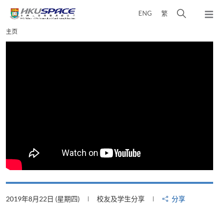
Skip
打
ENG
繁
to
弹
main
开
出
Main
主页
content
搜
主
content
菜
寻
start
单
介
面
2019年8月22日 (星期四)
校友及学生分享
分享
2