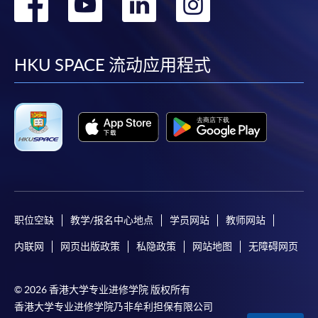
转
转
转
转
到
到
到
到
facebook
youtube
linkedin
instag
HKU SPACE 流动应用程式
职位空缺
教学/报名中心地点
学员网站
教师网站
内联网
网页出版政策
私隐政策
网站地图
无障碍网页
© 2026 香港大学专业进修学院 版权所有
香港大学专业进修学院乃非牟利担保有限公司