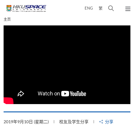
Skip
打
ENG
繁
to
弹
main
开
出
Main
主页
content
搜
主
content
菜
寻
start
单
介
面
2019年9月10日 (星期二)
校友及学生分享
分享
2