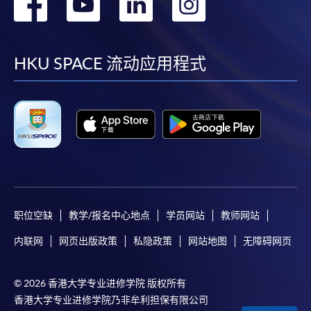
转
转
转
转
到
到
到
到
facebook
youtube
linkedin
instag
HKU SPACE 流动应用程式
职位空缺
教学/报名中心地点
学员网站
教师网站
内联网
网页出版政策
私隐政策
网站地图
无障碍网页
© 2026 香港大学专业进修学院 版权所有
香港大学专业进修学院乃非牟利担保有限公司