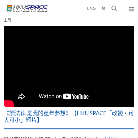
Skip
打
ENG
簡
to
彈
main
開
出
Main
主頁
content
搜
主
content
選
尋
start
單
介
面
改
《讀法律 是我的童年夢想》【HKU SPACE「改變‧可
A
大可小」短片】
T