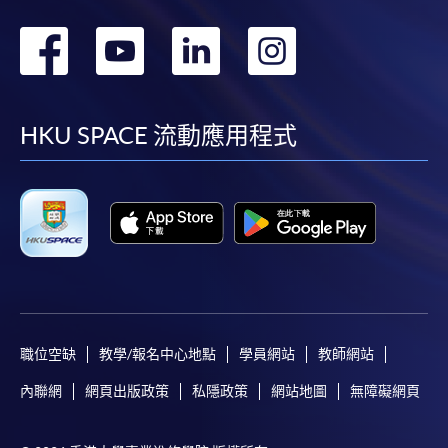
轉
轉
轉
轉
到
到
到
到
facebook
youtube
linkedin
instag
HKU SPACE 流動應用程式
職位空缺
教學/報名中心地點
學員網站
教師網站
內聯網
網頁出版政策
私隱政策
網站地圖
無障礙網頁