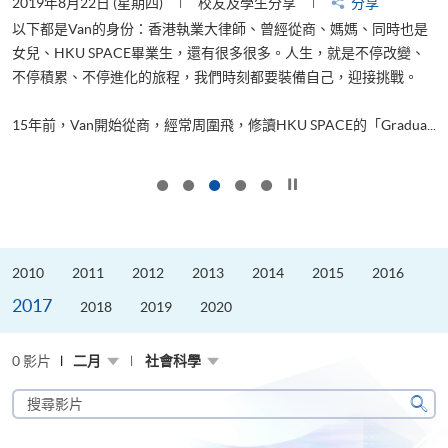
2019年8月22日 (星期四)
校友及學生分享
分享
2
以下都是Van的身份：香港執業大律師、曾經從商、媽媽、同時也是
女兒、HKU SPACE畢業生，還有很多很多。人生，就是不停改變、
求
不停積累、不停進化的旅程，我們時刻都要裝備自己，迎接挑戰。
H
也
理
.
15年前，Van開始從商，經常周圍飛，修讀HKU SPACE的「Gradua...
M
按下以暫停幻燈片
2010
2011
2012
2013
2014
2015
2016
2017
2018
2019
2020
0 影片
二月
社會科學
搜
尋
搜
影
尋