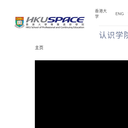
Skip
to
香港大
ENG
main
学
content
认识学
Main
主页
content
start
分享