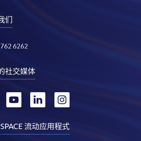
我们
3762 6262
的社交媒体
转
转
转
转
到
到
到
到
facebook
youtube
linkedin
instagram
 SPACE 流动应用程式