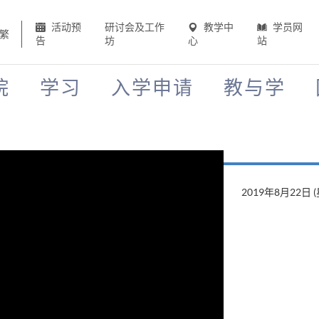
活动预
研讨会及工作
教学中
学员网
繁
告
坊
心
站
院
学习
入学申请
教与学
2019年8月22日 