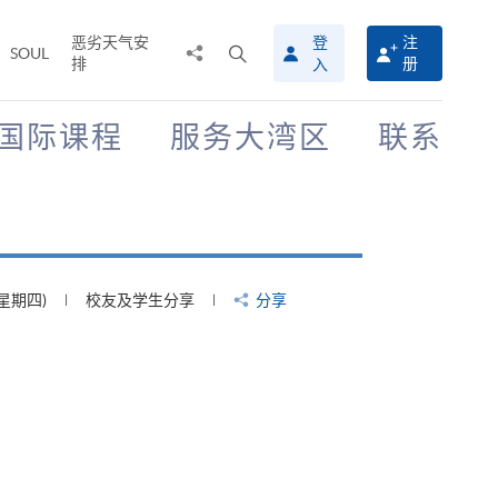
恶劣天气安
登
注
分
打
SOUL
排
册
入
享
开
至
搜
寻
国际课程
服务大湾区
联系
介
面
(星期四)
校友及学生分享
分享