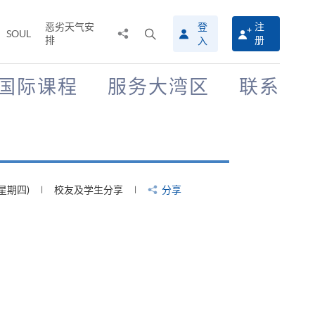
恶劣天气安
登
注
分
打
SOUL
排
册
入
享
开
至
搜
寻
国际课程
服务大湾区
联系
介
面
(星期四)
校友及学生分享
分享