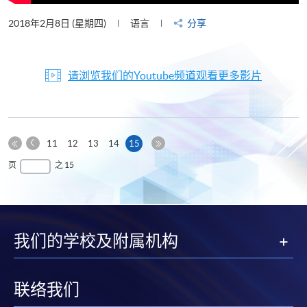
2018年2月8日 (星期四)
语言
分享
请浏览我们的Youtube频道观看更多影片
上
本
11
12
13
14
15
一
第
页
最
页
之 15
页
一
后
页
一
页
我们的学校及附属机构
联络我们