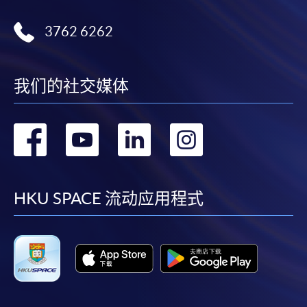
3762 6262
我们的社交媒体
转
转
转
转
到
到
到
到
facebook
youtube
linkedin
instag
HKU SPACE 流动应用程式