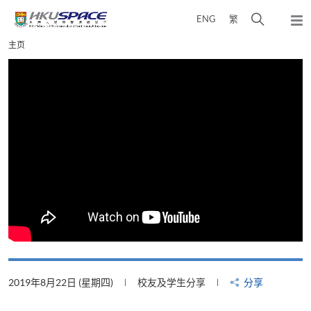
Skip
打
ENG
繁
to
弹
main
开
出
Main
主页
content
搜
主
content
菜
寻
start
单
介
面
2019年8月22日 (星期四)
校友及学生分享
分享
2