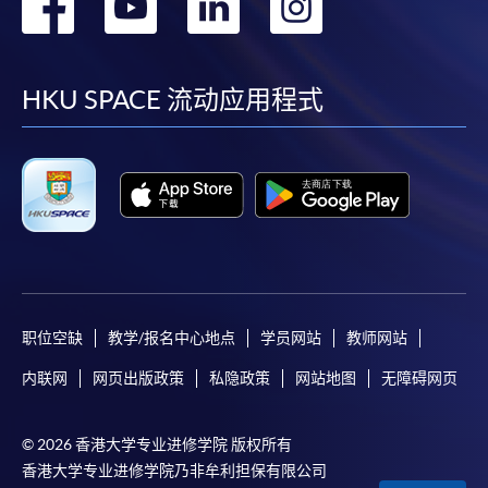
转
转
转
转
到
到
到
到
facebook
youtube
linkedin
instag
HKU SPACE 流动应用程式
职位空缺
教学/报名中心地点
学员网站
教师网站
内联网
网页出版政策
私隐政策
网站地图
无障碍网页
© 2026 香港大学专业进修学院 版权所有
香港大学专业进修学院乃非牟利担保有限公司