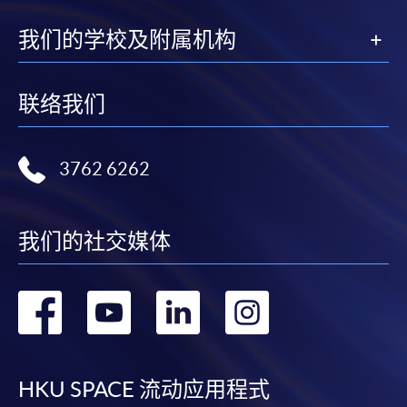
我们的学校及附属机构
联络我们
3762 6262
我们的社交媒体
转
转
转
转
到
到
到
到
facebook
youtube
linkedin
instag
HKU SPACE 流动应用程式