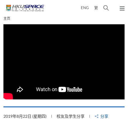
Skip
打
ENG
繁
to
弹
main
开
出
Main
主页
content
搜
主
content
菜
寻
start
单
介
面
2019年8月22日 (星期四)
校友及学生分享
分享
2